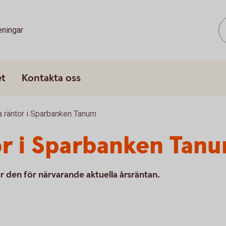
eningar
et
Kontakta oss
a räntor i Sparbanken Tanum
or i Sparbanken Tan
r den för närvarande aktuella årsräntan.