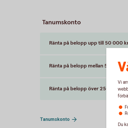
Tanumskonto
Ränta på belopp upp till 50 000 k
V
Ränta på belopp mellan 50 000 kr
Vi an
Ränta på belopp över 250 000 kr
webbp
förbä
F
R
Tanumskonto
Du ka