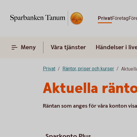
Privat
Företag
För
Meny
Våra tjänster
Händelser i liv
Privat
Räntor, priser och kurser
Aktuell
Aktuella ränt
Räntan som anges för våra konton visa
Sparkonto Plus