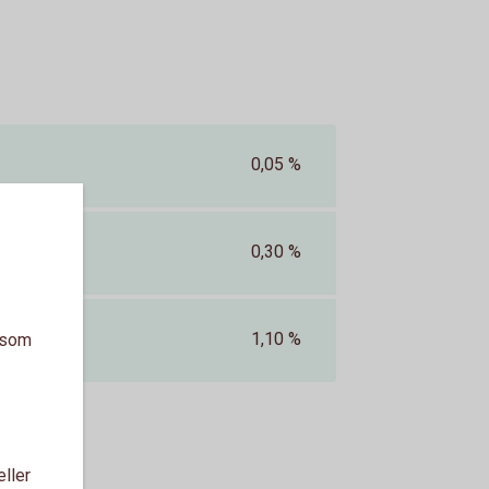
0,05 %
0,30 %
1,10 %
a som
eller