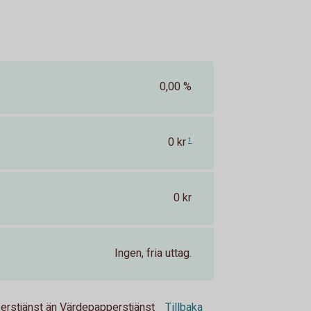
0,00 %
0 kr
1
0 kr
Ingen, fria uttag.
perstjänst än Värdepapperstjänst
Tillbaka