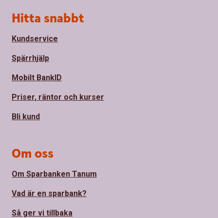
Sidfot
Hitta snabbt
Kundservice
Spärrhjälp
Mobilt BankID
Priser, räntor och kurser
Bli kund
Om oss
Om Sparbanken Tanum
Vad är en sparbank?
Så ger vi tillbaka