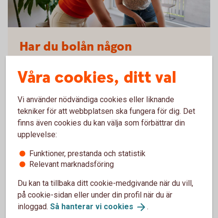
Two young adults packing moving boxes together
Har du bolån någon
annanstans?
Våra cookies, ditt val
Se om du kan få lägre bolåneränta hos oss. Fyll i
dina uppgifter så kontaktar vi dig eller ansök snabbt
Vi använder nödvändiga cookies eller liknande
och smidigt online.
tekniker för att webbplatsen ska fungera för dig. Det
finns även cookies du kan välja som förbättrar din
Flytta bolån - ansök eller bli
uppringd
upplevelse:
Funktioner, prestanda och statistik
Relevant marknadsföring
Byta bank – så går det till och checklista
Du kan ta tillbaka ditt cookie-medgivande när du vill,
(swedishbankers.se)
på cookie-sidan eller under din profil när du är
inloggad.
Så hanterar vi
cookies
.