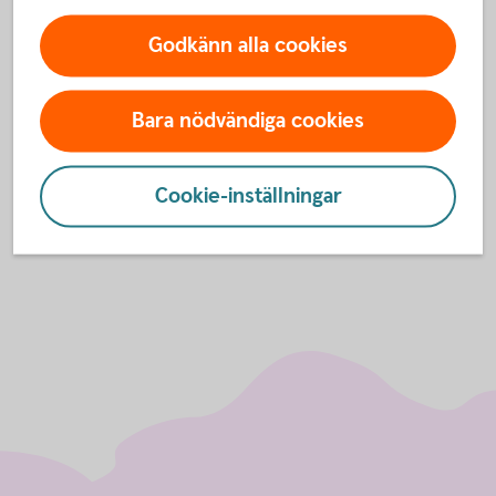
Godkänn alla cookies
För att se detta innehåll behöver du först
godkänna cookies för Funktioner, prestanda
och statistik.
Bara nödvändiga cookies
Inställningar för cookies
Cookie-inställningar