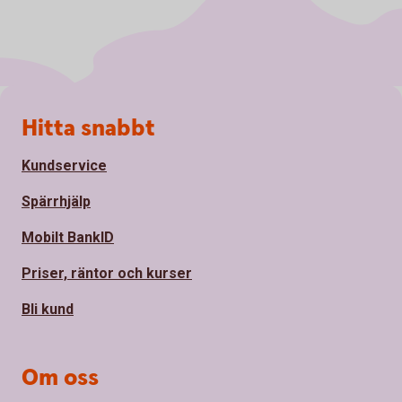
Sidfot
Hitta snabbt
Kundservice
Spärrhjälp
Mobilt BankID
Priser, räntor och kurser
Bli kund
Om oss