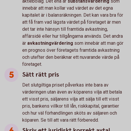
aktiebolag. Det ena är
substansvärdering
som
innebär att man kollar vad värdet av det egna
kapitalet är i balansräkningen. Det kan vara bra för
att få fram vad lägsta värdet på företaget är men
det tar inte hänsyn till framtida avkastning,
affärsidé eller hur tillgångarna används. Det andra
är
avkastningvärdering
som innebär att man gör
en prognos över företagets framtida avkastning
och utefter den beräknar ett nuvarande värde på
företaget.
Sätt rätt pris
Det slutgiltiga priset påverkas inte bara av
värderingen utan även av köparens vilja att betala
ett visst pris, säljarens vilja att sälja till ett visst
pris, bankens villkor till lån, riskkapital, garantier
och hur väl förhandlingen sköts av säljaren och
köparen. Se till att vara rätt förberedd.
Skriv ett juridiskt korrekt avtal