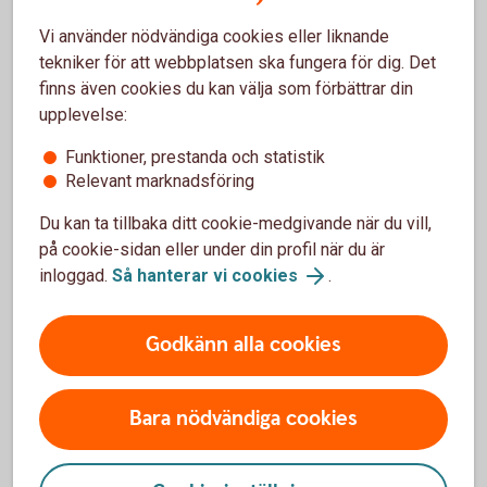
marknaden och konkurrenter. Stressa aldrig fram
Vi använder nödvändiga cookies eller liknande
ett beslut utan se till att det känns 100 % bra innan
tekniker för att webbplatsen ska fungera för dig. Det
du kritar på avtalet.
finns även cookies du kan välja som förbättrar din
Förhandla om rätt pris
upplevelse:
När värderingen är klar är det dags att komma
Funktioner, prestanda och statistik
överens om ett pris som både du och säljaren ska
Relevant marknadsföring
känna er nöjda med. Ha en regelbunden dialog med
banken och andra finansiärer under den här tiden så
Du kan ta tillbaka ditt cookie-medgivande när du vill,
att du inte lovar ett pris du inte kan betala. Upprätta
på cookie-sidan eller under din profil när du är
en affärsplan som gör att banken och dina
inloggad.
Så hanterar vi cookies
.
finansiärer ser vad du planerar med företaget. För
att få ett lån beviljat krävs inte bara de tidigare
Godkänn alla cookies
ägarnas resultat och bokslutshandlingar utan även
en väl upprättad budget för hur starten, likviditeten
och resultatet ska säkras i företaget. Du kan även
Bara nödvändiga cookies
behöva eget kapital, ett borgensåtagande och
eventuellt riskkapital för att få lånet beviljat.