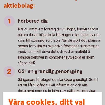
aktiebolag:
Förbered dig
När du hittat ett företag du vill köpa, fundera först
på om du vill köpa hela företaget eller delar av det,
som till exempel rörelsen. När du gjort det, planera
sedan för vilka du ska driva företaget tillsammans
med, hur ni vill driva det och vad er målbild är.
Kanske behöver ni kompetensutveckla er inom
någon del?
Gör en grundlig genomgång
Gå igenom företaget du ska köpa grundligt. Se till
att du får tillgång till all information och alla
dokument som du behöver av säljaren, intervjua
personer i företaget om deras syn på
Våra cookies, ditt val
verksamheten och håll koll på resultatutvecklingen,