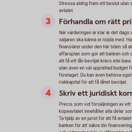
Stressa aldrig fram ett beslut utan s
avtalet.
Förhandla om rätt pri
När värderingen är klar är det dag
säljaren ska känna er nöjda med. H
finansiärer under den här tiden så at
affärsplan som gör att banken och d
att få ett lån beviljat krävs inte ba
utan även en väl upprättad budget för
företaget. Du kan även behöva eget 
riskkapital för att få lånet beviljat.
Skriv ett juridiskt kor
Precis som vid försäljningen av ett fö
köpeavtalet innehåller alla delar so
Ta hjälp av en jurist för att få avta
banken för att säkra din finansiering