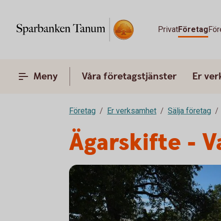
Privat
Företag
För
Meny
Våra företagstjänster
Er ve
Företag
Er verksamhet
Sälja företag
Ägarskifte - V