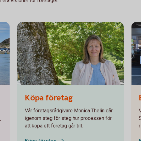
 era visioner för företaget.
Monica Thelin
Köpa företag
Vår företagsrådgivare Monica Thelin går
V
igenom steg för steg hur processen för
r
att köpa ett företag går till.
r
Köpa
företag