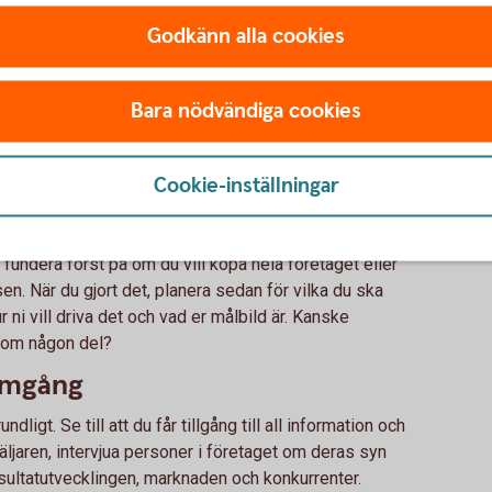
företag
Godkänn alla cookies
Bara nödvändiga cookies
ka köpa ett aktiebolag:
Cookie-inställningar
a, fundera först på om du vill köpa hela företaget eller
sen. När du gjort det, planera sedan för vilka du ska
 ni vill driva det och vad er målbild är. Kanske
nom någon del?
omgång
igt. Se till att du får tillgång till all information och
jaren, intervjua personer i företaget om deras syn
sultatutvecklingen, marknaden och konkurrenter.