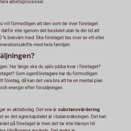
ntera arbetsprocesser.
. Du vill förmodligen att den som tar över företaget
a därför inte igenom det beslutet utan ta din tid att
0 % bekväm med. Ska företaget tas över av ett eller
 generationsskifte med hela familjen.
äljningen?
ngen. Hur länge ska du själv jobba kvar i företaget?
retaget? Som egenföretagare har du förmodligen
tt företag, då kan det vara bra att ha en mental plan
och energin efter försäljningen.
ngar av aktiebolag. Det ena är
substansvärdering
t av det egna kapitalet är i balansräkningen. Det kan
ärdet på företaget är men det tar inte hänsyn till
 hur tillgångarna används. Det andra är