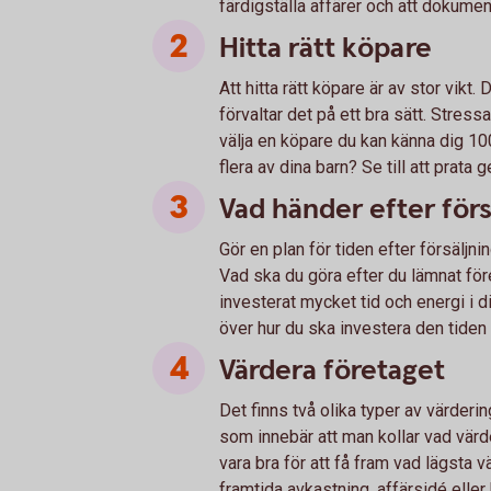
färdigställa affärer och att dokume
Hitta rätt köpare
Att hitta rätt köpare är av stor vikt
förvaltar det på ett bra sätt. Stress
välja en köpare du kan känna dig 10
flera av dina barn? Se till att prata
Vad händer efter förs
Gör en plan för tiden efter försäljni
Vad ska du göra efter du lämnat fö
investerat mycket tid och energi i di
över hur du ska investera den tiden 
Värdera företaget
Det finns två olika typer av värderi
som innebär att man kollar vad värde
vara bra för att få fram vad lägsta v
framtida avkastning, affärsidé eller