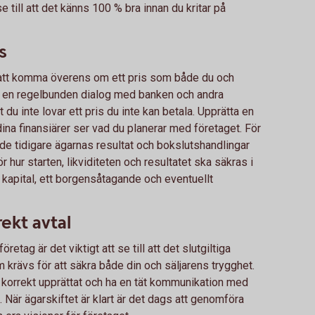
e till att det känns 100 % bra innan du kritar på
s
s att komma överens om ett pris som både du och
a en regelbunden dialog med banken och andra
t du inte lovar ett pris du inte kan betala. Upprätta en
ina finansiärer ser vad du planerar med företaget. För
ra de tidigare ägarnas resultat och bokslutshandlingar
 hur starten, likviditeten och resultatet ska säkras i
kapital, ett borgensåtagande och eventuellt
rekt avtal
retag är det viktigt att se till att det slutgiltiga
m krävs för att säkra både din och säljarens trygghet.
let korrekt upprättat och ha en tät kommunikation med
. När ägarskiftet är klart är det dags att genomföra