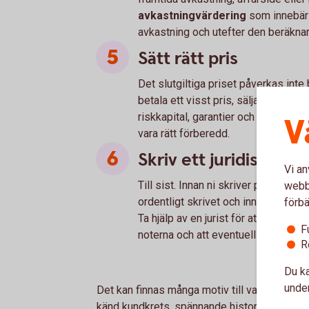
avkastningvärdering
som innebär 
avkastning och utefter den beräknar
Sätt rätt pris
Det slutgiltiga priset påverkas inte
betala ett visst pris, säljarens vilja at
riskkapital, garantier och hur väl fö
V
vara rätt förberedd.
Skriv ett juridiskt kor
Vi an
webbp
Till sist. Innan ni skriver på avtalet 
förbä
ordentligt skrivet och innehåller al
Ta hjälp av en jurist för att få avtal
F
noterna och att eventuell finansierin
R
Du ka
under
Det kan finnas många motiv till varför det är 
känd kundkrets, spännande historik och en u