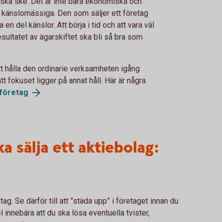
e ska ske. Det är inte bara ekonomiska och
en känslomässiga. Den som säljer ett företag
a en del känslor. Att börja i tid och att vara väl
resultatet av ägarskiftet ska bli så bra som
l att hålla den ordinarie verksamheten igång
tt fokuset ligger på annat håll. Här är några
företag
a sälja ett aktiebolag:
tag. Se därför till att ”städa upp” i företaget innan du
l innebära att du ska lösa eventuella tvister,