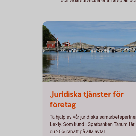
och vidareutveckla er affärsplan och
Juridiska tjänster för
företag
Ta hjälp av vår juridiska samarbetspartne
Lexly. Som kund i Sparbanken Tanum får
du 20% rabatt på alla avtal.