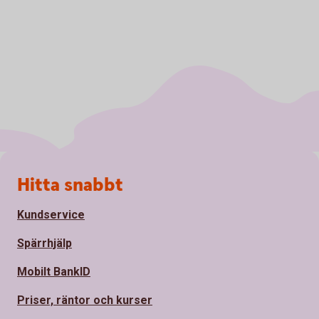
Sidfot
Hitta snabbt
Kundservice
Spärrhjälp
Mobilt BankID
Priser, räntor och kurser