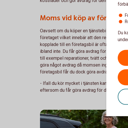
kostnader och gör avdrag för dem på lönen
förbä
F
Moms vid köp av företagsb
R
Oavsett om du köper en tjänstebil eller en f
Du ka
företaget vilket innebär att den redovisas i 
under
kopplade till en företagsbil är ofta momsbe
ibland inte. Du får göra avdrag för hela moms
till exempel reparationer, tvätt och parkering
göra något avdrag då momsen ingår i bilens
företagsbil får du dock göra avdrag för hal
- Ifall du kör mycket i tjänsten kan en före
eftersom du får göra avdrag för de flesta u