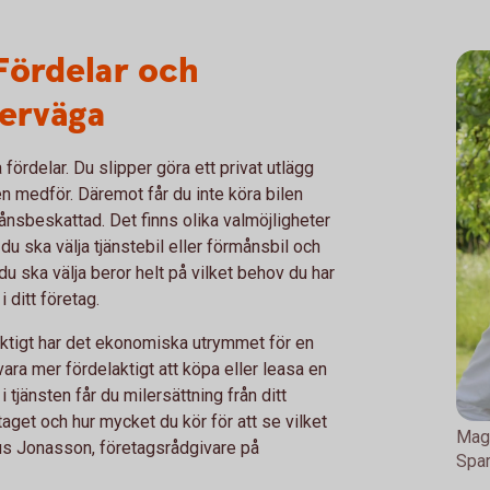
 Fördelar och
verväga
fördelar. Du slipper göra ett privat utlägg
n medför. Däremot får du inte köra bilen
månsbeskattad. Det finns olika valmöjligheter
du ska välja tjänstebil eller förmånsbil och
du ska välja beror helt på vilket behov du har
 ditt företag.
 riktigt har det ekonomiska utrymmet för en
 vara mer fördelaktigt att köpa eller leasa en
 i tjänsten får du milersättning från ditt
etaget och hur mycket du kör för att se vilket
Magn
us Jonasson, företagsrådgivare på
Spa