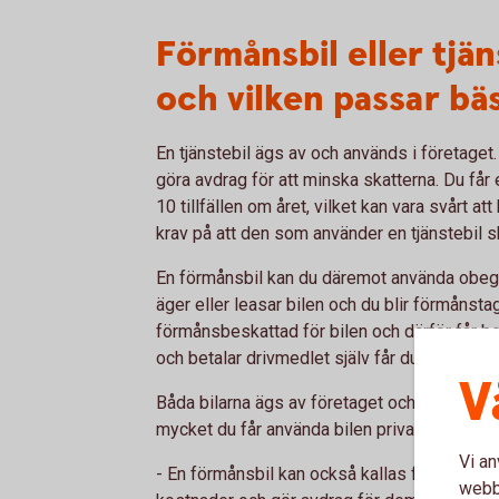
Förmånsbil eller tjän
och vilken passar bä
En tjänstebil ägs av och används i företaget.
göra avdrag för att minska skatterna. Du får 
10 tillfällen om året, vilket kan vara svårt at
krav på att den som använder en tjänstebil sk
En förmånsbil kan du däremot använda obegrä
äger eller leasar bilen och du blir förmånstag
förmånsbeskattad för bilen och därför får bet
och betalar drivmedlet själv får du en mindre
V
Båda bilarna ägs av företaget och den viktig
mycket du får använda bilen privat och vem so
Vi an
- En förmånsbil kan också kallas för ”person
webbp