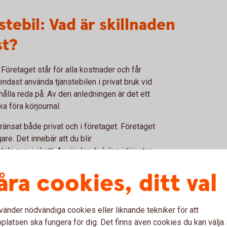
stebil: Vad är skillnaden
st?
 Företaget står för alla kostnader och får
endast använda tjänstebilen i privat bruk vid
t hålla reda på. Av den anledningen är det ett
a föra körjournal.
nsat både privat och i företaget. Företaget
are. Det innebär att du blir
ala mer i skatt. Använder du bilen i tjänsten
 milersättning från företaget.
åra cookies, ditt val
aste skillnaden på de båda biltyperna är hur
m blir skattepliktig för bilen.
vänder nödvändiga cookies eller liknande tekniker för att
albil” om du som privatperson står för bilens
latsen ska fungera för dig. Det finns även cookies du kan välj