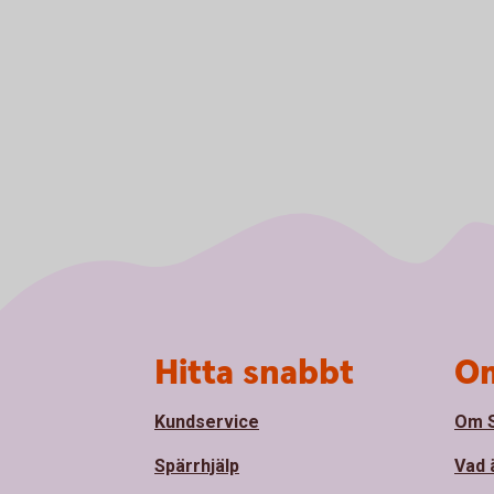
Sidfot
Hitta snabbt
Om
Kundservice
Om 
Spärrhjälp
Vad 