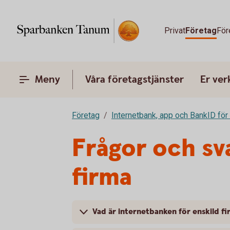
Privat
Företag
För
Meny
Våra företagstjänster
Er ve
Företag
Internetbank, app och BankID för
Frågor och sv
firma
Vad är internetbanken för enskild f