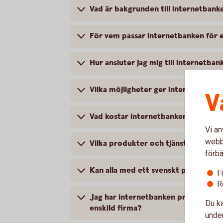
Vad är bakgrunden till internetbanke
För vem passar internetbanken för e
Hur ansluter jag mig till internetban
Vilka möjligheter ger internetbanke
V
Vad kostar internetbanken för enski
Vi an
webbp
Vilka produkter och tjänster kan jag
förbä
Kan alla med ett svenskt personnumme
F
R
Jag har internetbanken privat och B
Du ka
enskild firma?
under