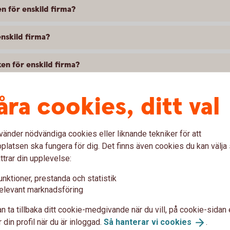
n för enskild firma?
nskild firma?
ken för enskild firma?
n för enskild firma mig som kund?
åra cookies, ditt val
ld firma?
vänder nödvändiga cookies eller liknande tekniker för att
latsen ska fungera för dig. Det finns även cookies du kan välj
 ansluta mig till med internetbanken för enskild firma?
ttrar din upplevelse:
r ansluta sig till internetbanken för enskild firma?
unktioner, prestanda och statistik
elevant marknadsföring
ankgiro. Vad händer med insättningsuppgifterna om jag uppgr
n ta tillbaka ditt cookie-medgivande när du vill, på cookie-sidan 
 din profil när du är inloggad.
Så hanterar vi
cookies
.