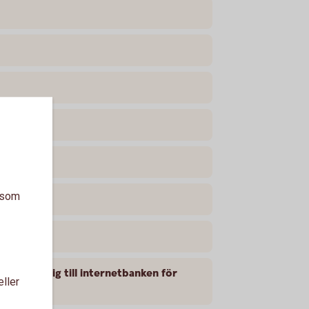
a som
aderar mig till internetbanken för
eller