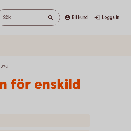
Sök
Bli kund
Logga in
 svar
n för enskild