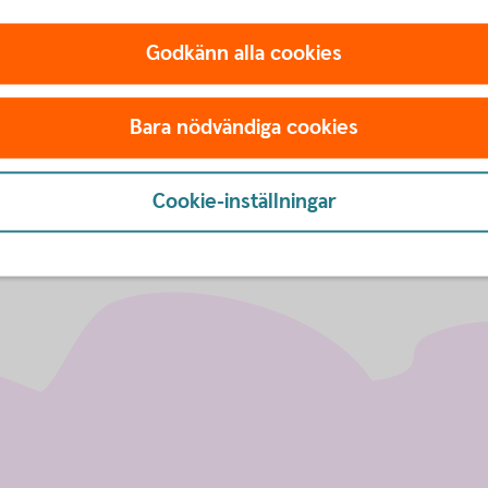
alningar som är gjorda, i privatdelen eller företagsdelen av 
Godkänn alla cookies
verföringar och betalningar via internetbanken/mobilbanken
Bara nödvändiga cookies
Cookie-inställningar