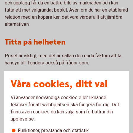
och upplägg får du en bättre bild av marknaden och kan
fatta ett mer välgrundat beslut. Även om du har en etablerad
relation med en köpare kan det vara värdefullt att jämföra
alternativen.
Titta på helheten
Priset är viktigt, men det är sällan den enda faktorn att ta
hänsyn till. Fundera också på frågor som:
Hur ser aktörens erfarenhet och rykte ut?
Våra cookies, ditt val
Hur fungerar kommunikationen?
Vilka entreprenörer utför arbetet?
Hur hanteras eventuella skador på vägar och mark?
Vi använder nödvändiga cookies eller liknande
Hur ser planeringen för återbeskogning ut?
tekniker för att webbplatsen ska fungera för dig. Det
finns även cookies du kan välja som förbättrar din
Att prata med andra skogsägare i området kan ge värdefulla
upplevelse:
erfarenheter inför valet av köpare.
Funktioner, prestanda och statistik