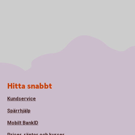
Sidfot
Hitta snabbt
Kundservice
Spärrhjälp
Mobilt BankID
Priser, räntor och kurser