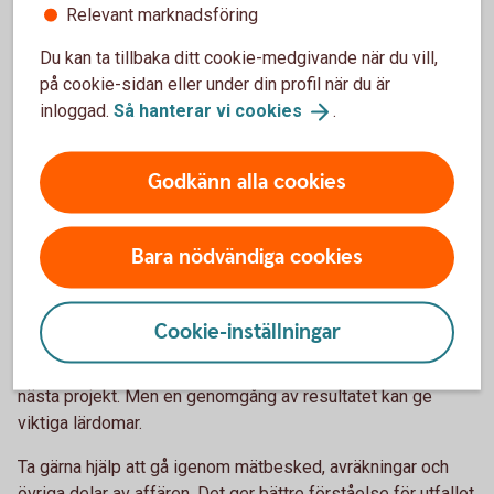
Var delaktig genom hela
Relevant marknadsföring
processen
Du kan ta tillbaka ditt cookie-medgivande när du vill,
på cookie-sidan eller under din profil när du är
En slutavverkning är inte bara en affär utan också en
inloggad.
Så hanterar vi
cookies
.
möjlighet att lära känna sin skog bättre.
Genom att följa arbetet, ställa frågor och vara delaktig under
Godkänn alla cookies
processen får du en större förståelse för både
skogsbruket och de beslut som fattas. Den kunskapen kan
vara värdefull inför framtida åtgärder i skogen.
Bara nödvändiga cookies
Följ upp när arbetet är klart
Cookie-inställningar
När avverkningen är genomförd är det lätt att gå vidare till
nästa projekt. Men en genomgång av resultatet kan ge
viktiga lärdomar.
Ta gärna hjälp att gå igenom mätbesked, avräkningar och
övriga delar av affären. Det ger bättre förståelse för utfallet