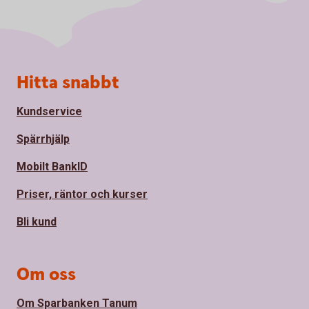
Sidfot
Hitta snabbt
Kundservice
Spärrhjälp
Mobilt BankID
Priser, räntor och kurser
Bli kund
Om oss
Om Sparbanken Tanum