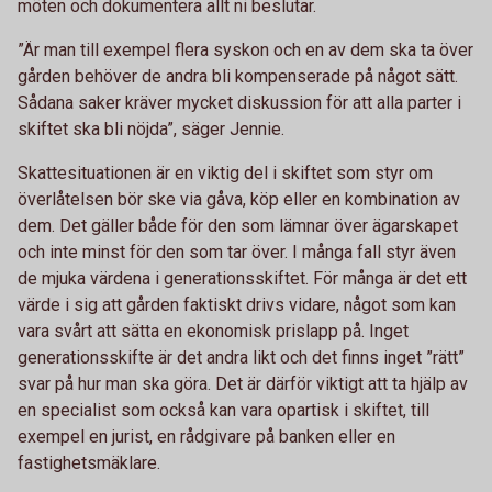
möten och dokumentera allt ni beslutar.
”Är man till exempel flera syskon och en av dem ska ta över
gården behöver de andra bli kompenserade på något sätt.
Sådana saker kräver mycket diskussion för att alla parter i
skiftet ska bli nöjda”, säger Jennie.
Skattesituationen är en viktig del i skiftet som styr om
överlåtelsen bör ske via gåva, köp eller en kombination av
dem. Det gäller både för den som lämnar över ägarskapet
och inte minst för den som tar över. I många fall styr även
de mjuka värdena i generationsskiftet. För många är det ett
värde i sig att gården faktiskt drivs vidare, något som kan
vara svårt att sätta en ekonomisk prislapp på. Inget
generationsskifte är det andra likt och det finns inget ”rätt”
svar på hur man ska göra. Det är därför viktigt att ta hjälp av
en specialist som också kan vara opartisk i skiftet, till
exempel en jurist, en rådgivare på banken eller en
fastighetsmäklare.