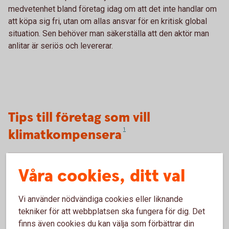
medvetenhet bland företag idag om att det inte handlar om
att köpa sig fri, utan om allas ansvar för en kritisk global
situation. Sen behöver man säkerställa att den aktör man
anlitar är seriös och levererar.
Tips till företag som vill
klimatkompensera
1
Våra cookies, ditt val
Källa: Vi skogen och Naturskyddsföreningen
Tillbaka
1
Vi använder nödvändiga cookies eller liknande
tekniker för att webbplatsen ska fungera för dig. Det
Analysera vad som driver era utsläpp och gör
finns även cookies du kan välja som förbättrar din