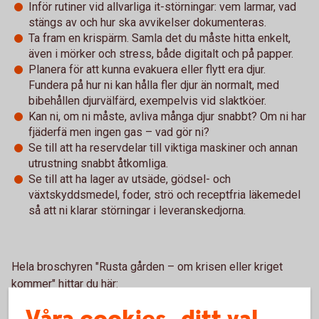
Inför rutiner vid allvarliga it-störningar: vem larmar, vad
stängs av och hur ska avvikelser dokumenteras.
Ta fram en krispärm. Samla det du måste hitta enkelt,
även i mörker och stress, både digitalt och på papper.
Planera för att kunna evakuera eller flytt era djur.
Fundera på hur ni kan hålla fler djur än normalt, med
bibehållen djurvälfärd, exempelvis vid slaktköer.
Kan ni, om ni måste, avliva många djur snabbt? Om ni har
fjäderfä men ingen gas – vad gör ni?
Se till att ha reservdelar till viktiga maskiner och annan
utrustning snabbt åtkomliga.
Se till att ha lager av utsäde, gödsel- och
växtskyddsmedel, foder, strö och receptfria läkemedel
så att ni klarar störningar i leveranskedjorna.
Hela broschyren "Rusta gården – om krisen eller kriget
kommer" hittar du här:
Rusta gården – om krisen eller kriget kommer