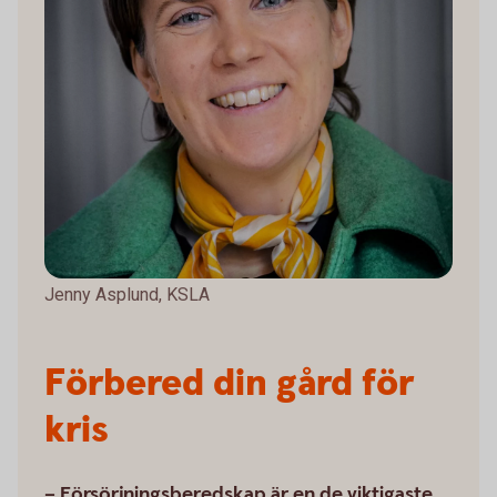
Jenny Asplund, KSLA
Förbered din gård för
kris
– Försörjningsberedskap är en de viktigaste