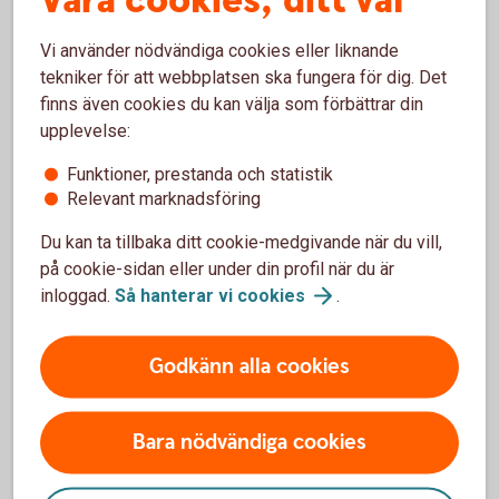
Våra cookies, ditt val
(sva.se)
Vi använder nödvändiga cookies eller liknande
tekniker för att webbplatsen ska fungera för dig. Det
finns även cookies du kan välja som förbättrar din
Som lantbrukare är du van att hantera olika typer av
upplevelse:
störningar. Du är beredd på det som avviker. Men oavsett
hur förberedd du är kommer kriser oftast när man minst
Funktioner, prestanda och statistik
anar den. Det är just det som är en kris – allt annat är bara
Relevant marknadsföring
en förberedd svacka i verksamheten.
Du kan ta tillbaka ditt cookie-medgivande när du vill,
på cookie-sidan eller under din profil när du är
Dubbel nytta av beredskapen
inloggad.
Så hanterar vi
cookies
.
Kanske kan du i ditt arbete med att öka motståndskraften i
ditt företag slå två flugor i en smäll och även se över hur du
Godkänn alla cookies
kan minska resursförbrukningen. Det kan till exempel
handla om att investera i förnybar energi och batterilagring,
bygga system för recirkulering av vatten eller
Bara nödvändiga cookies
värmeåtervinning från ventilation, mjölkkylning eller
biogasproduktion. Andra lösningar kan vara att investera i