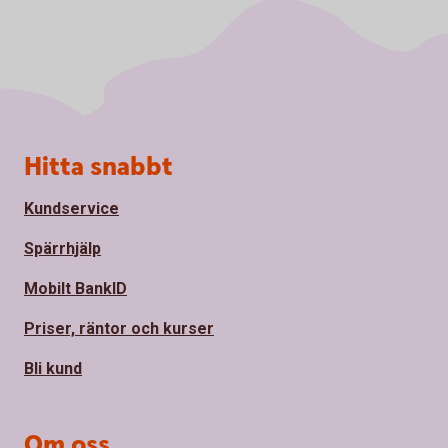
Sidfot
Hitta snabbt
Kundservice
Spärrhjälp
Mobilt BankID
Priser, räntor och kurser
Bli kund
Om oss