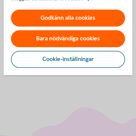
Kontakta oss
Godkänn alla cookies
Hitta
bankkontor
Ring 0771-33 44
33
Bara nödvändiga cookies
Anslut till
internetbanken
Cookie-inställningar