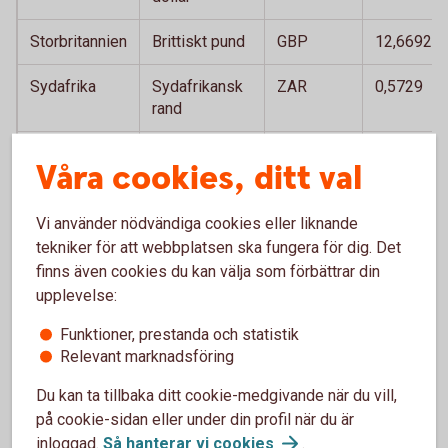
Storbritannien
Brittiskt pund
GBP
12,6692
Sydafrika
Sydafrikansk
ZAR
0,5729
rand
Thailand
Thailänsk bath
THB
0,2828
Våra cookies, ditt val
Tjeckien
Tjeckisk krona
CZK
0,4474
Vi använder nödvändiga cookies eller liknande
Turkiet
Turkisk lira
TRY
0,1961
tekniker för att webbplatsen ska fungera för dig. Det
finns även cookies du kan välja som förbättrar din
Ungern
Ungersk forint
HUF
0,0296
upplevelse:
USA
Amerikansk
USD
9,4153
Funktioner, prestanda och statistik
dollar
Relevant marknadsföring
Du kan ta tillbaka ditt cookie-medgivande när du vill,
på cookie-sidan eller under din profil när du är
inloggad.
Så hanterar vi
cookies
.