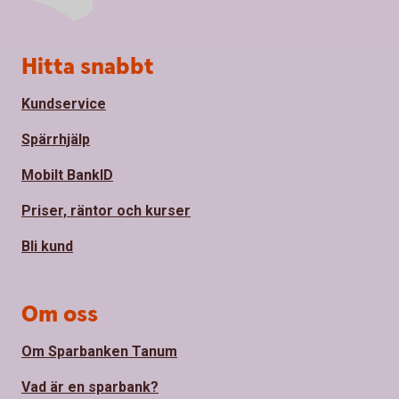
Sidfot
Hitta snabbt
Kundservice
Spärrhjälp
Mobilt BankID
Priser, räntor och kurser
Bli kund
Om oss
Om Sparbanken Tanum
Vad är en sparbank?