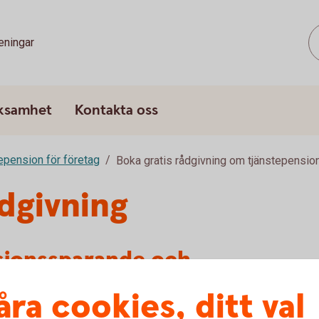
eningar
rksamhet
Kontakta oss
epension för företag
Boka gratis rådgivning om tjänstepensio
ådgivning
sionssparande och
etag
åra cookies, ditt val