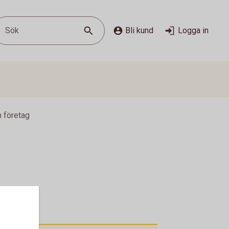
Sök
Bli kund
Logga in
n företag