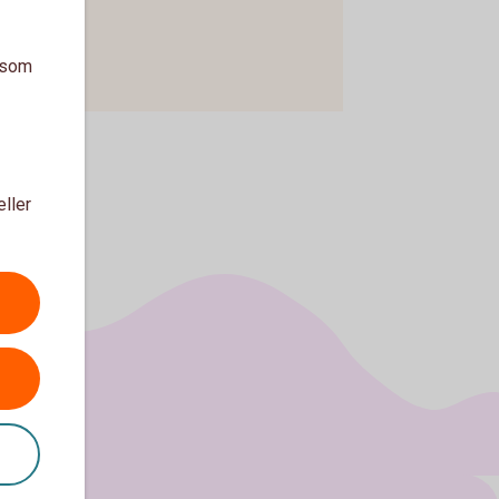
a som
eller