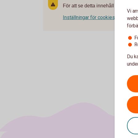
För att se detta innehåll behöver d
Vi an
Inställningar för cookies
webbp
förbä
F
R
Du ka
under