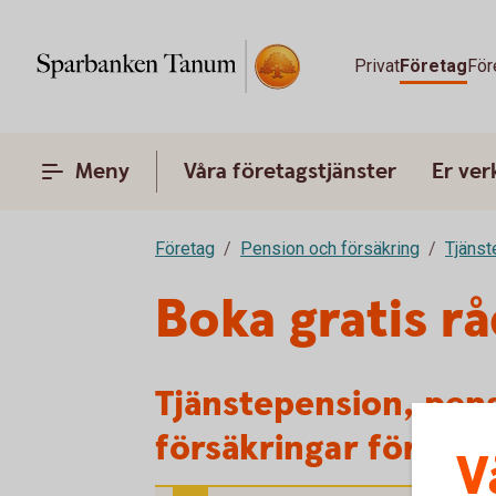
Privat
Företag
För
Meny
Våra företagstjänster
Er ve
Företag
Pension och försäkring
Tjänst
Boka gratis r
Tjänstepension, pen
försäkringar för för
V