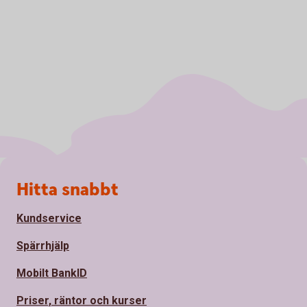
Sidfot
Hitta snabbt
Kundservice
Spärrhjälp
Mobilt BankID
Priser, räntor och kurser