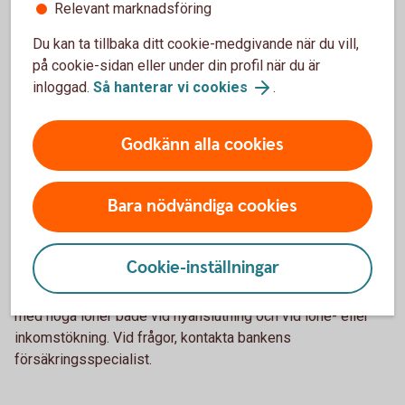
Relevant marknadsföring
En individuell hälsoprövning görs med stöd av en
Du kan ta tillbaka ditt cookie-medgivande när du vill,
hälsodeklaration som fylls i och skrivs under av den
på cookie-sidan eller under din profil när du är
försäkrade. Ta kontakt med försäkringsspecialisten för mer
inloggad.
Så hanterar vi cookies
.
information.
Godkänn alla cookies
Läkarundersökning vid höga
försäkringsbelopp
Bara nödvändiga cookies
Swedbank Försäkring tillämpar en fast gräns för hur högt
försäkringsskyddet får vara. Om denna gräns överskrids
Cookie-inställningar
måste den försäkrade genomgå läkarundersökning innan
försäkring kan beviljas. Detta kan bli aktuellt för personer
med höga löner både vid nyanslutning och vid löne- eller
inkomstökning. Vid frågor, kontakta bankens
försäkringsspecialist.