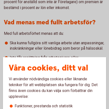
procent för anställd som inte är Företagare) om premien är
bestämd i procent av lön eller inkomst.
Vad menas med fullt arbetsför?
Med full arbetsförhet menas att du:
Ska kunna fullgöra sitt vanliga arbete utan anpassningar,
inskränkningar eller lönebidrag som beror på hälsoskäl.
Inte får ersättning från arbetsgivare eller
Försäkringskassan som har samband med sjukdom,
Våra cookies, ditt val
skada eller funktionsnedsättning (t ex sjuklön,
sjukpenning, sjuk-/aktivitetsersättning – inklusive
Vi använder nödvändiga cookies eller liknande
vilande sådan).
tekniker för att webbplatsen ska fungera för dig. Det
Inte har varit helt eller delvis arbetsoförmögen i mer än
finns även cookies du kan välja som förbättrar din
14 dagar i följd under de senaste 90 dagarna.
upplevelse:
Funktioner, prestanda och statistik
Individuell hälsoprövning