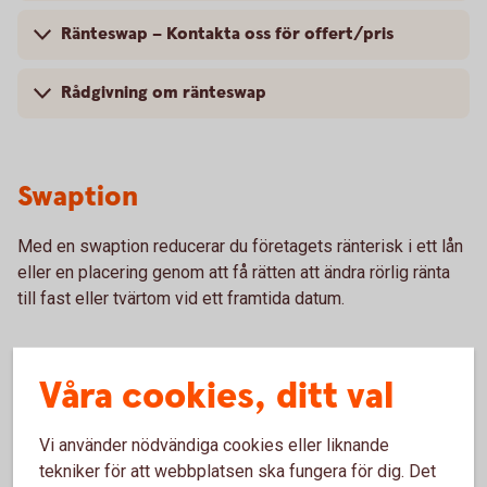
Ränteswap – Kontakta oss för offert/pris
Rådgivning om ränteswap
Swaption
Med en swaption reducerar du företagets ränterisk i ett lån
eller en placering genom att få rätten att ändra rörlig ränta
till fast eller tvärtom vid ett framtida datum.
Våra cookies, ditt val
Varför swaption?
Vi använder nödvändiga cookies eller liknande
Säkerställ att ert resultat inte minskas av en
tekniker för att webbplatsen ska fungera för dig. Det
framtida förändring i marknadsräntan