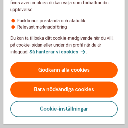
finns även cookies du kan välja som förbättrar din
Möjlighet att förändra företagets ränterisk i ett
upplevelse:
lån eller en placering
Ger rätten, men inte skyldigheten, att ändra rörlig
Funktioner, prestanda och statistik
ränta till fast eller tvärtom vid ett framtida datum
Relevant marknadsföring
Skaffa swaption på ett
bankkontor
Du kan ta tillbaka ditt cookie-medgivande när du vill,
på cookie-sidan eller under din profil när du är
inloggad.
Så hanterar vi
cookies
.
Godkänn alla cookies
Så fungerar en swaption
Fakta om swaption
Bara nödvändiga cookies
Swaption – Kontakta oss för offert/pris
Cookie-inställningar
Rådgivning om swaption