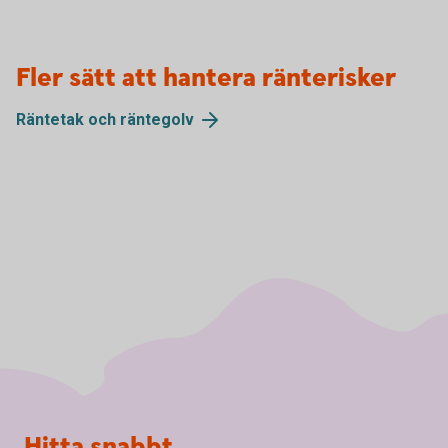
Fler sätt att hantera ränterisker
Räntetak och
räntegolv
Sidfot
Hitta snabbt