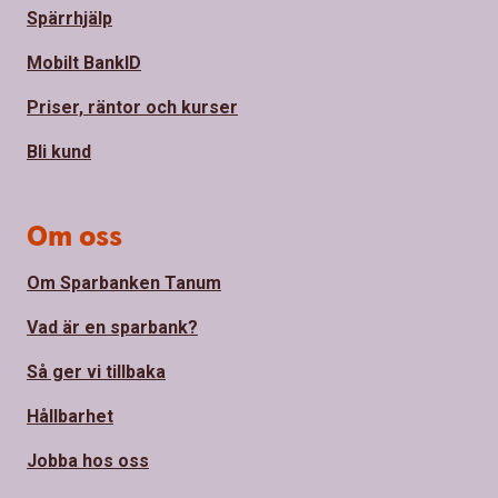
Spärrhjälp
Mobilt BankID
Priser, räntor och kurser
Bli kund
Om oss
Om Sparbanken Tanum
Vad är en sparbank?
Så ger vi tillbaka
Hållbarhet
Jobba hos oss