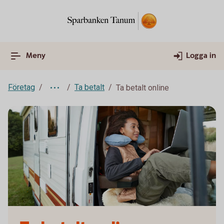
Meny
Logga in
Företag
Ta betalt
Ta betalt online