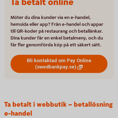
Ta betalt online
Möter du dina kunder via en e-handel,
hemsida eller app? Från e-handel och appar
till QR-koder på restaurang och betallänkar.
Dina kunder får en enkel betalmeny, och du
får fler genomförda köp på ett säkert sätt.
Bli kontaktad om Pay Online
(swedbankpay.se)
Ta betalt i webbutik – betallösning
e-handel