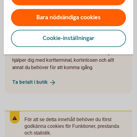
Bara nödvändiga cookies
Har du butik eller restaurang?
Cookie-inställningar
Har du en butik, restaurang eller salong där du vill
kunna ta betalt av dina kunder? Swedbank Pay
hjälper dig med kortterminal, kortinlösen och allt
annat du behöver för att komma igång.
Ta betalt i
butik
För att se detta innehåll behöver du först
godkänna cookies för Funktioner, prestanda
och statistik.