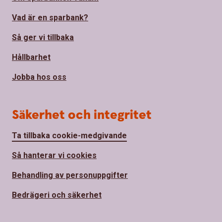
Vad är en sparbank?
Så ger vi tillbaka
Hållbarhet
Jobba hos oss
Säkerhet och integritet
Ta tillbaka cookie-medgivande
Så hanterar vi cookies
Behandling av personuppgifter
Bedrägeri och säkerhet