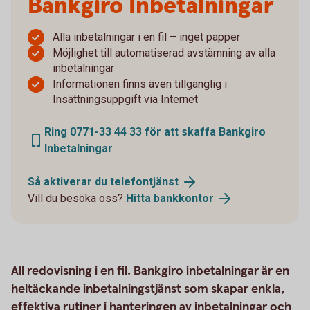
Bankgiro Inbetalningar
Alla inbetalningar i en fil – inget papper
Möjlighet till automatiserad avstämning av alla
inbetalningar
Informationen finns även tillgänglig i
Insättningsuppgift via Internet
Ring 0771-33 44 33 för att skaffa Bankgiro
Inbetalningar
Så aktiverar du telefontjänst
Vill du besöka oss?
Hitta bankkontor
All redovisning i en fil. Bankgiro inbetalningar är en
heltäckande inbetalningstjänst som skapar enkla,
effektiva rutiner i hanteringen av inbetalningar och