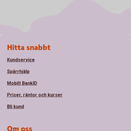
Sidfot
Hitta snabbt
Kundservice
Spärrhjälp
Mobilt BankID
Priser, räntor och kurser
Bli kund
Om oss