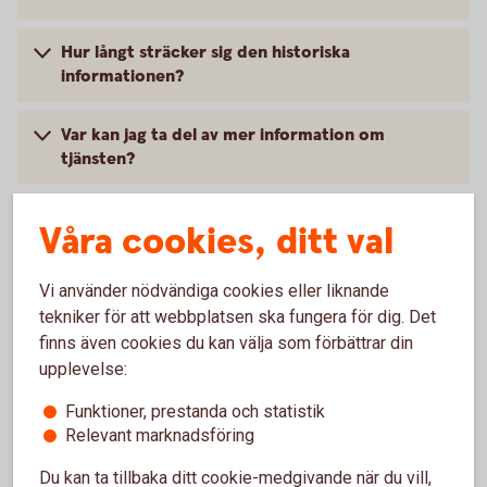
Hur långt sträcker sig den historiska
informationen?
Var kan jag ta del av mer information om
tjänsten?
Vart vänder jag mig vid frågor om
Våra cookies, ditt val
Likviditetsöversikten?
Vi använder nödvändiga cookies eller liknande
tekniker för att webbplatsen ska fungera för dig. Det
För dig med valutakoncernkonto
finns även cookies du kan välja som förbättrar din
upplevelse:
Funktioner, prestanda och statistik
Hur ser jag och sorterar min valutakoncern?
Relevant marknadsföring
Hur ser jag likviditeten för alla mina konton och
Du kan ta tillbaka ditt cookie-medgivande när du vill,