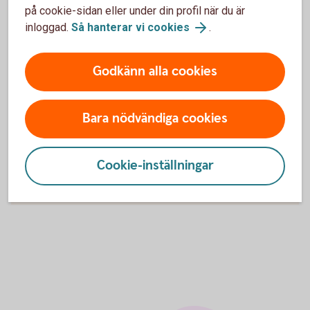
min valutakoncern?
på cookie-sidan eller under din profil när du är
inloggad.
Så hanterar vi cookies
.
Hur skapar jag en intern kontogrupp?
Godkänn alla cookies
Bara nödvändiga cookies
För att se detta innehåll behöver du först
godkänna cookies för Funktioner, prestanda
och statistik.
Cookie-inställningar
Inställningar för cookies