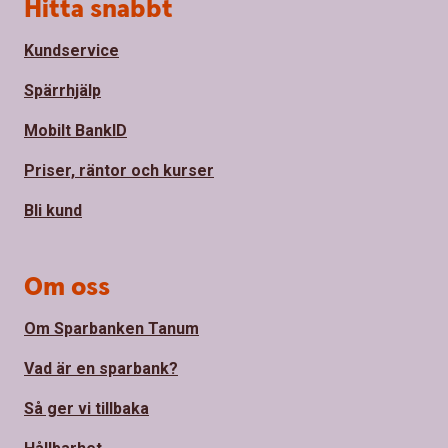
Sidfot
Hitta snabbt
Kundservice
Spärrhjälp
Mobilt BankID
Priser, räntor och kurser
Bli kund
Om oss
Om Sparbanken Tanum
Vad är en sparbank?
Så ger vi tillbaka