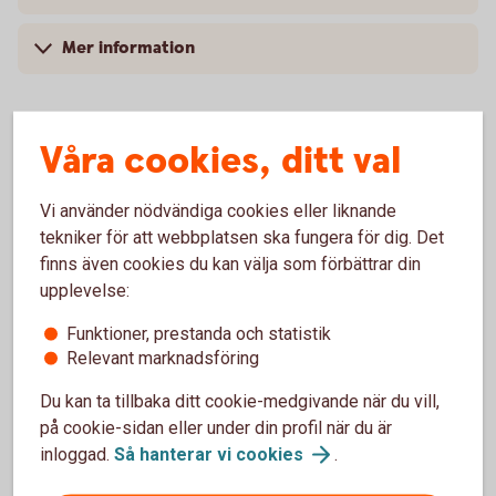
Mer information
Våra cookies, ditt val
Vanliga frågor och svar
Vi använder nödvändiga cookies eller liknande
tekniker för att webbplatsen ska fungera för dig. Det
Varför ska man använda importremburs?
finns även cookies du kan välja som förbättrar din
upplevelse:
Kan man ansöka om en importremburs via mejl?
Funktioner, prestanda och statistik
Relevant marknadsföring
Hur vet man att det är de varor som är beställda
som kommer?
Du kan ta tillbaka ditt cookie-medgivande när du vill,
på cookie-sidan eller under din profil när du är
inloggad.
Så hanterar vi
cookies
.