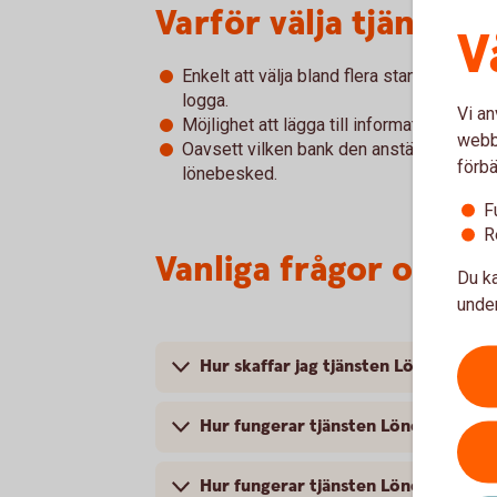
Varför välja tjänste
V
Enkelt att välja bland flera standardmal
logga.
Vi an
Möjlighet att lägga till information till mo
webbp
Oavsett vilken bank den anställde har sitt 
förbä
lönebesked.
F
R
Vanliga frågor och s
Du ka
under
Hur skaffar jag tjänsten Lönebesked
Hur fungerar tjänsten Lönebesked
Hur fungerar tjänsten Lönekopia (ark