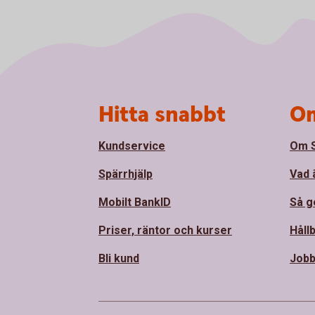
Sidfot
Hitta snabbt
Om
Kundservice
Om 
Spärrhjälp
Vad 
Mobilt BankID
Så ge
Priser, räntor och kurser
Håll
Bli kund
Jobb