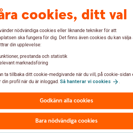
n Lönebesked?
åra cookies, ditt val
lar på Lönebesked som inkluderar företagets
vänder nödvändiga cookies eller liknande tekniker för att
ttagarna.
latsen ska fungera för dig. Det finns även cookies du kan välj
lönekonto så får den tillgång till sitt
ttrar din upplevelse:
unktioner, prestanda och statistik
elevant marknadsföring
var
n ta tillbaka ditt cookie-medgivande när du vill, på cookie-sidan 
 din profil när du är inloggad.
Så hanterar vi
cookies
.
?
Godkänn alla cookies
Bara nödvändiga cookies
iv)?