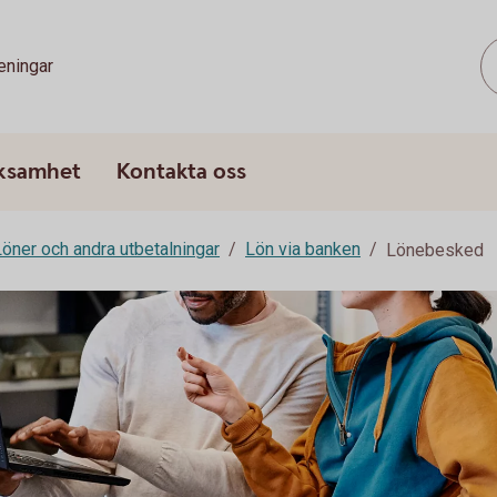
eningar
rksamhet
Kontakta oss
Löner och andra utbetalningar
Lön via banken
Lönebesked