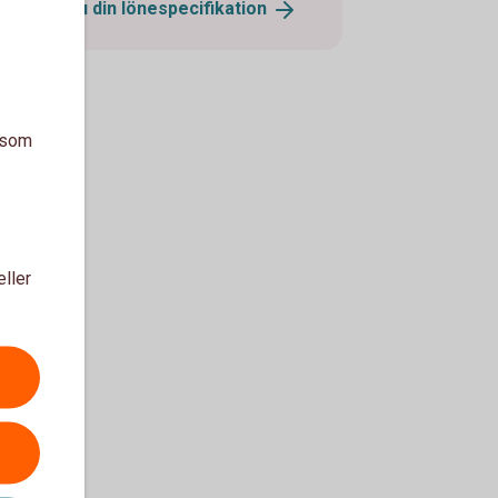
Så hittar du din
lönespecifikation
a som
eller