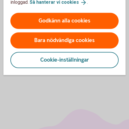
inloggad.
Så hanterar vi
cookies
.
Jag vill inte blippa! Hur gör jag?
Ring Spärrservice så tar de bort funktionen från ditt
Godkänn alla cookies
kort.
08-411 10 11
Bara nödvändiga cookies
Cookie-inställningar