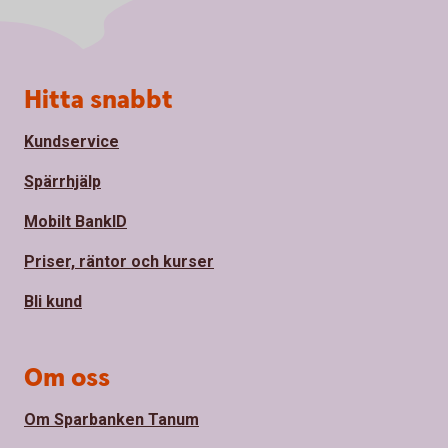
Sidfot
Hitta snabbt
Kundservice
Spärrhjälp
Mobilt BankID
Priser, räntor och kurser
Bli kund
Om oss
Om Sparbanken Tanum