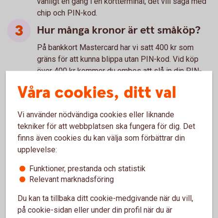
vanligt en gång i en kortterminal, det vill säga med
chip och PIN-kod.
Hur många kronor är ett småköp?
På bankkort Mastercard har vi satt 400 kr som
gräns för att kunna blippa utan PIN-kod. Vid köp
över 400 kr kommer du ombes att slå in din PIN-
kod. Denna gräns varierar mellan olika länder.
Våra cookies, ditt val
I vilka butiker kan jag blippa?
Vi använder nödvändiga cookies eller liknande
För att du ska kunna blippa ditt kort i butik behöver
tekniker för att webbplatsen ska fungera för dig. Det
terminalen stödja kontaktlösa köp. Än så länge går
finns även cookies du kan välja som förbättrar din
det inte att blippa överallt. Leta efter symbolen för
upplevelse:
kontaktlösa betalningar när du ska betala.
Finns risken att jag blippar av
Funktioner, prestanda och statistik
Relevant marknadsföring
misstag om jag är nära en terminal?
Du kan ta tillbaka ditt cookie-medgivande när du vill,
Nej, kortet ska vara intill terminalen för att
på cookie-sidan eller under din profil när du är
transaktionen ska gå igenom.