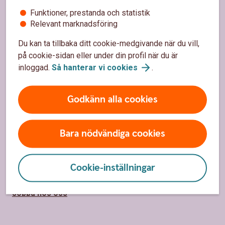
Funktioner, prestanda och statistik
Mobilt BankID
Relevant marknadsföring
Priser, räntor och kurser
Du kan ta tillbaka ditt cookie-medgivande när du vill,
Bli kund
på cookie-sidan eller under din profil när du är
inloggad.
Så hanterar vi
cookies
.
Om oss
Godkänn alla cookies
Om Sparbanken Tanum
Bara nödvändiga cookies
Vad är en sparbank?
Så ger vi tillbaka
Cookie-inställningar
Hållbarhet
Jobba hos oss